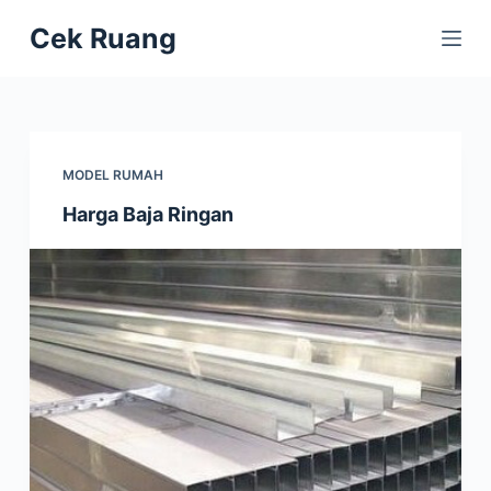
S
Cek Ruang
k
i
p
t
MODEL RUMAH
o
Harga Baja Ringan
c
o
n
t
e
n
t